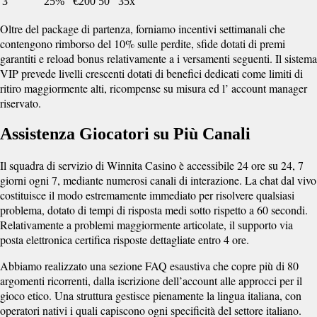
3°
25%
€200
50
35x
Oltre del package di partenza, forniamo incentivi settimanali che
contengono rimborso del 10% sulle perdite, sfide dotati di premi
garantiti e reload bonus relativamente a i versamenti seguenti. Il sistema
VIP prevede livelli crescenti dotati di benefici dedicati come limiti di
ritiro maggiormente alti, ricompense su misura ed l’ account manager
riservato.
Assistenza Giocatori su Più Canali
Il squadra di servizio di Winnita Casino è accessibile 24 ore su 24, 7
giorni ogni 7, mediante numerosi canali di interazione. La chat dal vivo
costituisce il modo estremamente immediato per risolvere qualsiasi
problema, dotato di tempi di risposta medi sotto rispetto a 60 secondi.
Relativamente a problemi maggiormente articolate, il supporto via
posta elettronica certifica risposte dettagliate entro 4 ore.
Abbiamo realizzato una sezione FAQ esaustiva che copre più di 80
argomenti ricorrenti, dalla iscrizione dell’account alle approcci per il
gioco etico. Una struttura gestisce pienamente la lingua italiana, con
operatori nativi i quali capiscono ogni specificità del settore italiano.