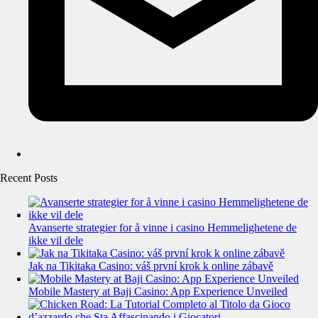
Recent Posts
Avanserte strategier for å vinne i casino Hemmelighetene de
ikke vil dele
Jak na Tikitaka Casino: váš první krok k online zábavě
Mobile Mastery at Baji Casino: App Experience Unveiled