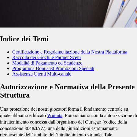
Indice dei Temi
Certificazione e Regolamentazione della Nostra Piattaforma
Raccolta dei Giochi e Partner Scelti
Modalità di Pagamento ed Scadenze
Programma Bonus ed Promozioni Speciali
Assistenza Utenti Multi-canale
Autorizzazione e Normativa della Presente
Struttura
Una protezione dei nostri giocatori forma il fondamento centrale su
quale abbiamo edificato
Winnita
. Funzioniamo con la autorizzazione di
intrattenimento concessa dall’organismo del Curaçao (codice della
concessione 8048/JAZ), una delle giurisdizioni estremamente
riconosciute dell’ ambito dell’intrattenimento virtuale. Tale