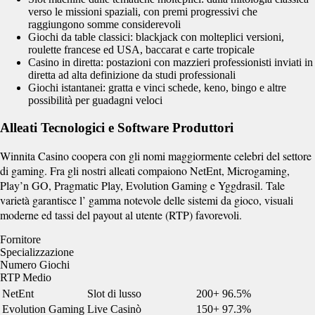
verso le missioni spaziali, con premi progressivi che
raggiungono somme considerevoli
Giochi da table classici: blackjack con molteplici versioni,
roulette francese ed USA, baccarat e carte tropicale
Casino in diretta: postazioni con mazzieri professionisti inviati in
diretta ad alta definizione da studi professionali
Giochi istantanei: gratta e vinci schede, keno, bingo e altre
possibilità per guadagni veloci
Alleati Tecnologici e Software Produttori
Winnita Casino coopera con gli nomi maggiormente celebri del settore
di gaming. Fra gli nostri alleati compaiono NetEnt, Microgaming,
Play’n GO, Pragmatic Play, Evolution Gaming e Yggdrasil. Tale
varietà garantisce l’ gamma notevole delle sistemi da gioco, visuali
moderne ed tassi del payout al utente (RTP) favorevoli.
Fornitore
Specializzazione
Numero Giochi
RTP Medio
NetEnt
Slot di lusso
200+
96.5%
Evolution Gaming
Live Casinò
150+
97.3%