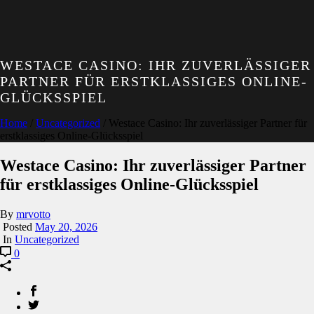
WESTACE CASINO: IHR ZUVERLÄSSIGER
PARTNER FÜR ERSTKLASSIGES ONLINE-
GLÜCKSSPIEL
Home
/
Uncategorized
/ Westace Casino: Ihr zuverlässiger Partner für
erstklassiges Online-Glücksspiel
Westace Casino: Ihr zuverlässiger Partner
für erstklassiges Online-Glücksspiel
By
mrvotto
Posted
May 20, 2026
In
Uncategorized
0