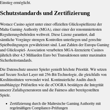
Einstieg ermöglicht.
Schutzstandards und Zertifizierung
Westace Casino agiert unter einer offiziellen Glücksspiellizenz der
Malta Gaming Authority (MGA), einer einer der renommiertesten
Regulierungsbehörden weltweit. Diese Lizenz garantiert, daß
sämtliche Vorgänge strengen Kontrollen unterliegen und gerechte
Spielbedingungen gewährleistet sind. Laut Zahlen der Europa Gaming
and Glücksspiel- Association verarbeiten MGA-lizenzierte Casinos
jährlich über 4,5 Milliarden Euro bei Transaktionen unter maximalen
Sicherheitsstandards.
Die Datenschutz unserer Spieler genießt höchste Priorität. Wir setzen
auf Secure Socket Layer mit 256-Bit-Technologie, die gleichfalls von
Kreditinstituten verwendet wird. Kontinuierliche Audits durch
unabhängige Prüfstellen wie die eCOGRA bestätigen die Integrität
unserer Zufallsgeneratoren und die Fairness aller bereitgestellten
Spiele.
Zertifizierung durch die Maltesische Gaming Authority mit
regelmäßigen Compliance-Prüfungen