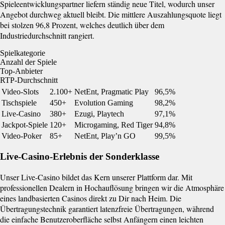
Spieleentwicklungspartner liefern ständig neue Titel, wodurch unser
Angebot durchweg aktuell bleibt. Die mittlere Auszahlungsquote liegt
bei stolzen 96,8 Prozent, welches deutlich über dem
Industriedurchschnitt rangiert.
Spielkategorie
Anzahl der Spiele
Top-Anbieter
RTP-Durchschnitt
Video-Slots
2.100+
NetEnt, Pragmatic Play
96,5%
Tischspiele
450+
Evolution Gaming
98,2%
Live-Casino
380+
Ezugi, Playtech
97,1%
Jackpot-Spiele
120+
Microgaming, Red Tiger
94,8%
Video-Poker
85+
NetEnt, Play’n GO
99,5%
Live-Casino-Erlebnis der Sonderklasse
Unser Live-Casino bildet das Kern unserer Plattform dar. Mit
professionellen Dealern in Hochauflösung bringen wir die Atmosphäre
eines landbasierten Casinos direkt zu Dir nach Heim. Die
Übertragungstechnik garantiert latenzfreie Übertragungen, während
die einfache Benutzeroberfläche selbst Anfängern einen leichten