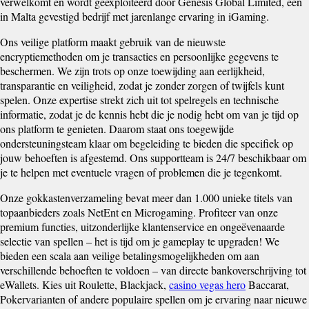
verwelkomt en wordt geëxploiteerd door Genesis Global Limited, een
in Malta gevestigd bedrijf met jarenlange ervaring in iGaming.
Ons veilige platform maakt gebruik van de nieuwste
encryptiemethoden om je transacties en persoonlijke gegevens te
beschermen. We zijn trots op onze toewijding aan eerlijkheid,
transparantie en veiligheid, zodat je zonder zorgen of twijfels kunt
spelen. Onze expertise strekt zich uit tot spelregels en technische
informatie, zodat je de kennis hebt die je nodig hebt om van je tijd op
ons platform te genieten. Daarom staat ons toegewijde
ondersteuningsteam klaar om begeleiding te bieden die specifiek op
jouw behoeften is afgestemd. Ons supportteam is 24/7 beschikbaar om
je te helpen met eventuele vragen of problemen die je tegenkomt.
Onze gokkastenverzameling bevat meer dan 1.000 unieke titels van
topaanbieders zoals NetEnt en Microgaming. Profiteer van onze
premium functies, uitzonderlijke klantenservice en ongeëvenaarde
selectie van spellen – het is tijd om je gameplay te upgraden! We
bieden een scala aan veilige betalingsmogelijkheden om aan
verschillende behoeften te voldoen – van directe bankoverschrijving tot
eWallets. Kies uit Roulette, Blackjack,
casino vegas hero
Baccarat,
Pokervarianten of andere populaire spellen om je ervaring naar nieuwe