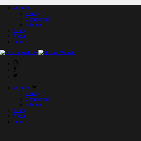
Modeling
Beauty
Commercial
Editorial
Acting
About
Contact
Modeling
Beauty
Commercial
Editorial
Acting
About
Contact