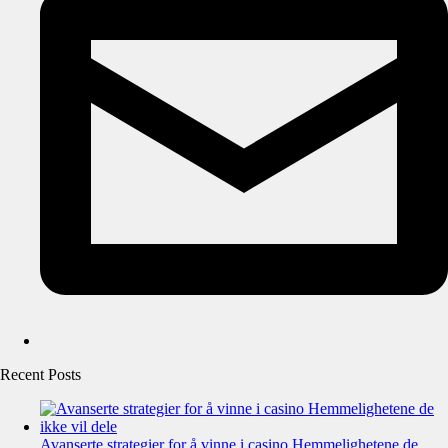
Recent Posts
Avanserte strategier for å vinne i casino Hemmelighetene de