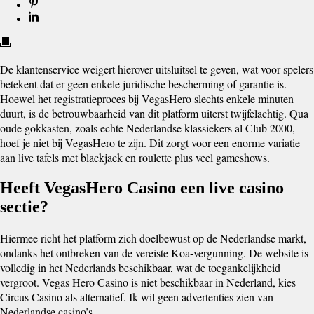
De klantenservice weigert hierover uitsluitsel te geven, wat voor spelers
betekent dat er geen enkele juridische bescherming of garantie is.
Hoewel het registratieproces bij VegasHero slechts enkele minuten
duurt, is de betrouwbaarheid van dit platform uiterst twijfelachtig. Qua
oude gokkasten, zoals echte Nederlandse klassiekers al Club 2000,
hoef je niet bij VegasHero te zijn. Dit zorgt voor een enorme variatie
aan live tafels met blackjack en roulette plus veel gameshows.
Heeft VegasHero Casino een live casino
sectie?
Hiermee richt het platform zich doelbewust op de Nederlandse markt,
ondanks het ontbreken van de vereiste Koa-vergunning. De website is
volledig in het Nederlands beschikbaar, wat de toegankelijkheid
vergroot. Vegas Hero Casino is niet beschikbaar in Nederland, kies
Circus Casino als alternatief. Ik wil geen advertenties zien van
Nederlandse casino’s