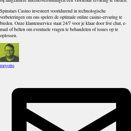
Spinstars Casino investeert voortdurend in technologische
verbeteringen om ons spelers de optimale online casino-ervaring te
bieden. Onze klantenservice staat 24/7 voor je klaar door live chat, e-
mail of bellen om eventuele vragen te behandelen of issues op te
oplossen.
mrvotto