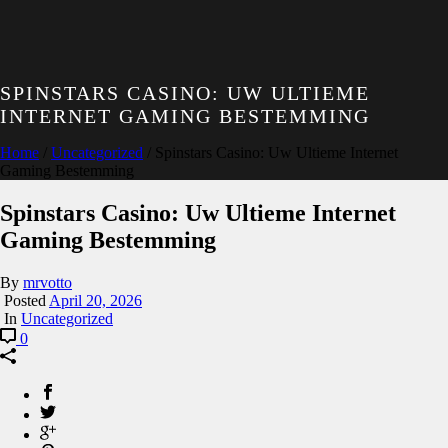
SPINSTARS CASINO: UW ULTIEME
INTERNET GAMING BESTEMMING
Home
/
Uncategorized
/ Spinstars Casino: Uw Ultieme Internet
Gaming Bestemming
Spinstars Casino: Uw Ultieme Internet
Gaming Bestemming
By
mrvotto
Posted
April 20, 2026
In
Uncategorized
0