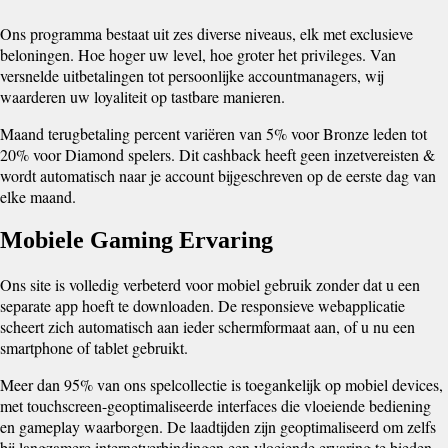
Ons programma bestaat uit zes diverse niveaus, elk met exclusieve
beloningen. Hoe hoger uw level, hoe groter het privileges. Van
versnelde uitbetalingen tot persoonlijke accountmanagers, wij
waarderen uw loyaliteit op tastbare manieren.
Maand terugbetaling percent variëren van 5% voor Bronze leden tot
20% voor Diamond spelers. Dit cashback heeft geen inzetvereisten &
wordt automatisch naar je account bijgeschreven op de eerste dag van
elke maand.
Mobiele Gaming Ervaring
Ons site is volledig verbeterd voor mobiel gebruik zonder dat u een
separate app hoeft te downloaden. De responsieve webapplicatie
scheert zich automatisch aan ieder schermformaat aan, of u nu een
smartphone of tablet gebruikt.
Meer dan 95% van ons spelcollectie is toegankelijk op mobiel devices,
met touchscreen-geoptimaliseerde interfaces die vloeiende bediening
en gameplay waarborgen. De laadtijden zijn geoptimaliseerd om zelfs
bij langzamere internetverbindingen een vloeiende ervaring te bieden.