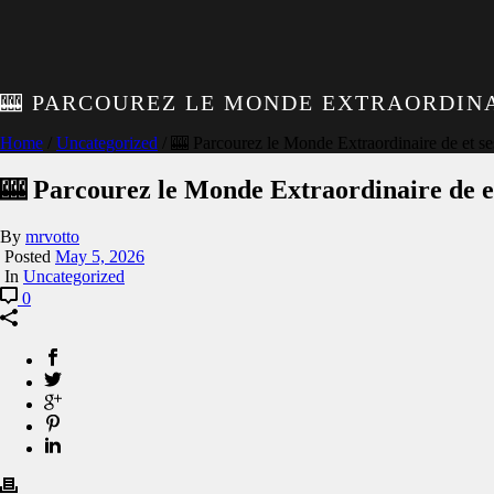
🎰 PARCOUREZ LE MONDE EXTRAORDINAI
Home
/
Uncategorized
/ 🎰 Parcourez le Monde Extraordinaire de et ses
🎰 Parcourez le Monde Extraordinaire de et 
By
mrvotto
Posted
May 5, 2026
In
Uncategorized
0