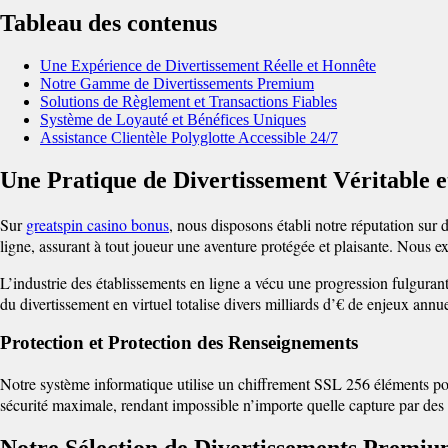
Tableau des contenus
Une Expérience de Divertissement Réelle et Honnête
Notre Gamme de Divertissements Premium
Solutions de Règlement et Transactions Fiables
Système de Loyauté et Bénéfices Uniques
Assistance Clientèle Polyglotte Accessible 24/7
Une Pratique de Divertissement Véritable 
Sur
greatspin casino bonus
, nous disposons établi notre réputation sur 
ligne, assurant à tout joueur une aventure protégée et plaisante. Nous
L’industrie des établissements en ligne a vécu une progression fulgura
du divertissement en virtuel totalise divers milliards d’€ de enjeux annuel
Protection et Protection des Renseignements
Notre système informatique utilise un chiffrement SSL 256 éléments po
sécurité maximale, rendant impossible n’importe quelle capture par des p
Notre Sélection de Divertissements Premi