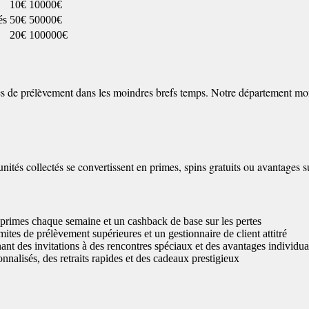
10€
10000€
és
50€
50000€
20€
100000€
equêtes de prélèvement dans les moindres brefs temps. Notre départemen
nités collectés se convertissent en primes, spins gratuits ou avantages su
s primes chaque semaine et un cashback de base sur les pertes
tes de prélèvement supérieures et un gestionnaire de client attitré
nt des invitations à des rencontres spéciaux et des avantages individua
onnalisés, des retraits rapides et des cadeaux prestigieux