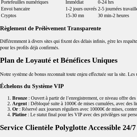
Portefeuilles numériques
Immédiat
0-24 hrs
Envoi bancaire
1-2 jours ouvrés
2-5 journées travaill
Cryptos
15-30 mn
30 min-2 heures
Règlement de Prélèvement Transparente
Différemment à divers sites qui fixent des délais infinis, gère les r
pour les profils déjà confirmés.
Plan de Loyauté et Bénéfices Uniques
Notre système de bonus reconnaît toute enjeu effectuée sur la site. Les u
Échelons du Système VIP
Bronze
: Ouvert à partir de l’enregistrement, ce niveau offre de
Argent
: Débloqué suite à 1000€ de mises cumulées, avec des limi
Or
: Réservé aux joueurs réguliers avec 10000€ de mises, contena
Platine
: Le statut final pour les VIP avec des privilèges sur pers
Service Clientèle Polyglotte Accessible 24/7