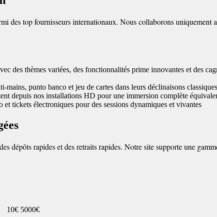
i des top fournisseurs internationaux. Nous collaborons uniquement ave
vec des thèmes variées, des fonctionnalités prime innovantes et des ca
i-mains, punto banco et jeu de cartes dans leurs déclinaisons classique
ent depuis nos installations HD pour une immersion complète équivalent
o et tickets électroniques pour des sessions dynamiques et vivantes
gées
es dépôts rapides et des retraits rapides. Notre site supporte une gam
10€
5000€