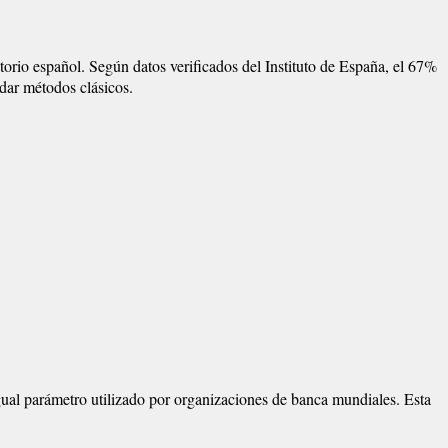
torio español. Según datos verificados del Instituto de España, el 67%
idar métodos clásicos.
gual parámetro utilizado por organizaciones de banca mundiales. Esta