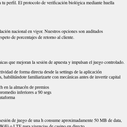
tu perfil. El protocolo de verificación biológica mediante huella
lación nacional en vigor. Nuestros opciones son auditados
eto de porcentajes de retorno al cliente.
nicas que mejoran la sesión de apuesta y impulsan el juego controlado.
ividad de forma directa desde la settings de la aplicación
 habilitándote familiarizarte con mecánicas antes de invertir capital
ech en la almacén de premios
promedio inferiores a 90 segs
lataforma
na sesión de juego de una h consume aproximadamente 50 MB de data,
 WiFi o LTE para vivencias de casino en directo.