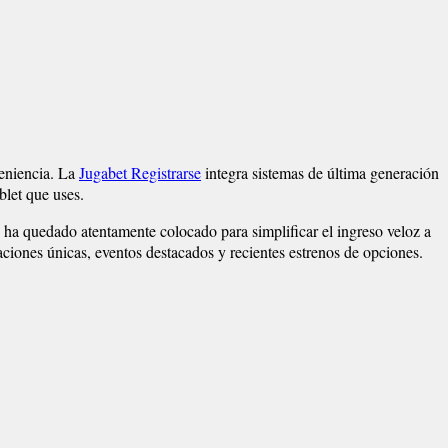
veniencia. La
Jugabet Registrarse
integra sistemas de última generación
blet que uses.
o ha quedado atentamente colocado para simplificar el ingreso veloz a
aciones únicas, eventos destacados y recientes estrenos de opciones.