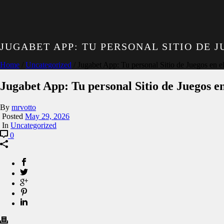
JUGABET APP: TU PERSONAL SITIO DE J
Home
/
Uncategorized
/ Jugabet App: Tu personal Sitio de Juegos en e
Jugabet App: Tu personal Sitio de Juegos en
By
mrvotto
Posted
May 29, 2026
In
Uncategorized
0