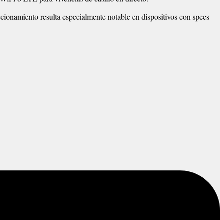
ccionamiento resulta especialmente notable en dispositivos con specs