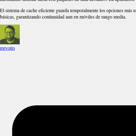
El sistema de cache eficiente guarda temporalmente los opciones más ut
básicas, garantizando continuidad aun en móviles de rango media.
mrvotto