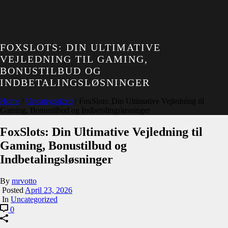
FOXSLOTS: DIN ULTIMATIVE
VEJLEDNING TIL GAMING,
BONUSTILBUD OG
INDBETALINGSLØSNINGER
Home
/
Uncategorized
/ FoxSlots: Din Ultimative Vejledning til
Gaming, Bonustilbud og Indbetalingsløsninger
FoxSlots: Din Ultimative Vejledning til
Gaming, Bonustilbud og
Indbetalingsløsninger
By
mrvotto
Posted
April 23, 2026
In
Uncategorized
0