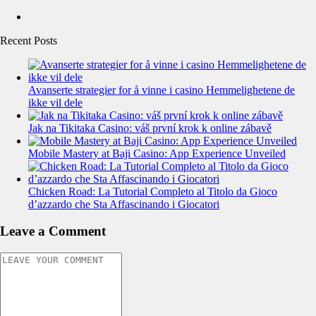
Recent Posts
Avanserte strategier for å vinne i casino Hemmelighetene de
ikke vil dele
Jak na Tikitaka Casino: váš první krok k online zábavě
Mobile Mastery at Baji Casino: App Experience Unveiled
Chicken Road: La Tutorial Completo al Titolo da Gioco
d’azzardo che Sta Affascinando i Giocatori
Leave a Comment