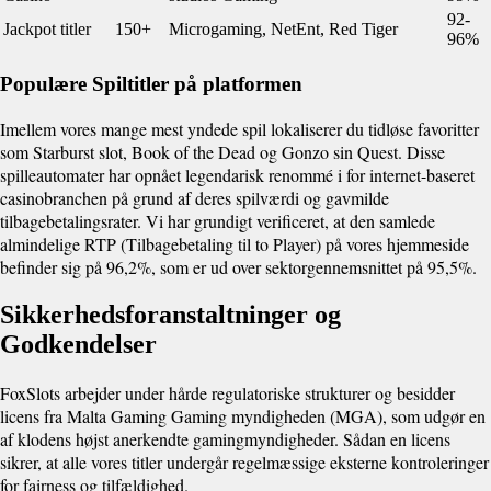
92-
Jackpot titler
150+
Microgaming, NetEnt, Red Tiger
96%
Populære Spiltitler på platformen
Imellem vores mange mest yndede spil lokaliserer du tidløse favoritter
som Starburst slot, Book of the Dead og Gonzo sin Quest. Disse
spilleautomater har opnået legendarisk renommé i for internet-baseret
casinobranchen på grund af deres spilværdi og gavmilde
tilbagebetalingsrater. Vi har grundigt verificeret, at den samlede
almindelige RTP (Tilbagebetaling til to Player) på vores hjemmeside
befinder sig på 96,2%, som er ud over sektorgennemsnittet på 95,5%.
Sikkerhedsforanstaltninger og
Godkendelser
FoxSlots arbejder under hårde regulatoriske strukturer og besidder
licens fra Malta Gaming Gaming myndigheden (MGA), som udgør en
af klodens højst anerkendte gamingmyndigheder. Sådan en licens
sikrer, at alle vores titler undergår regelmæssige eksterne kontroleringer
for fairness og tilfældighed.