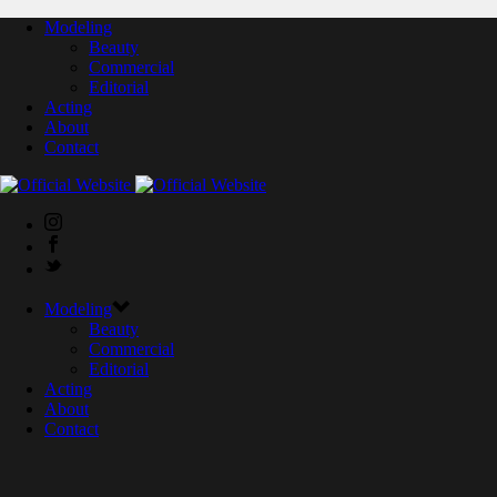
Modeling
Beauty
Commercial
Editorial
Acting
About
Contact
Modeling
Beauty
Commercial
Editorial
Acting
About
Contact