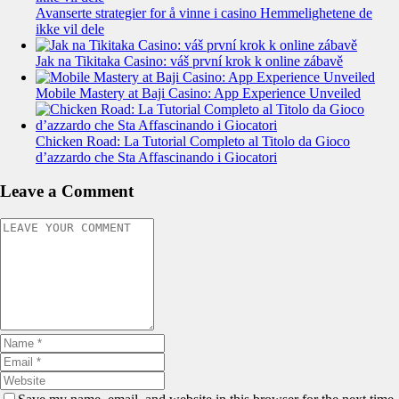
Avanserte strategier for å vinne i casino Hemmelighetene de
ikke vil dele
Jak na Tikitaka Casino: váš první krok k online zábavě
Mobile Mastery at Baji Casino: App Experience Unveiled
Chicken Road: La Tutorial Completo al Titolo da Gioco
d’azzardo che Sta Affascinando i Giocatori
Leave a Comment