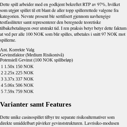
Dette spill arbeider med en godkjent bekreftet RTP av 97%, hvilket
som utgjør spillet til ett blant de aller topp spillerrettede valgene fra
kategorien. Nevnte prosent ble sertifisert gjennom uavhengige
testfasiliteter samt representerer den beregnede teoretiske
tilbakebetalingen over utstrakt tid. I ren praksis betyr betyr dette faktum
at ved per alle 100 NOK som blir spilles, utbetales i snitt 97 NOK mot
spillerne.
Ant. Korrekte Valg
Gevinstfaktor (Medium Risikonivå)
Potensiell Gevinst (100 NOK spillbeløp)
1
1.50x
150 NOK
2
2.25x
225 NOK
3
3.37x
337 NOK
4
5.06x
506 NOK
5
7.59x
759 NOK
Varianter samt Features
Dette unike casinospillet tilbyr tre separate risikoalternativer som
direkte umiddelbart påvirker gevinststrukturen. Lavrisiko-modusen