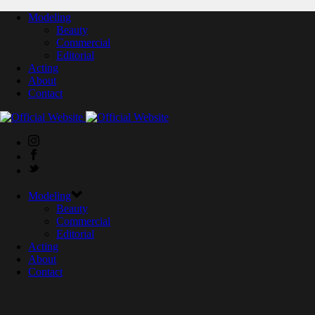
Modeling
Beauty
Commercial
Editorial
Acting
About
Contact
Modeling
Beauty
Commercial
Editorial
Acting
About
Contact