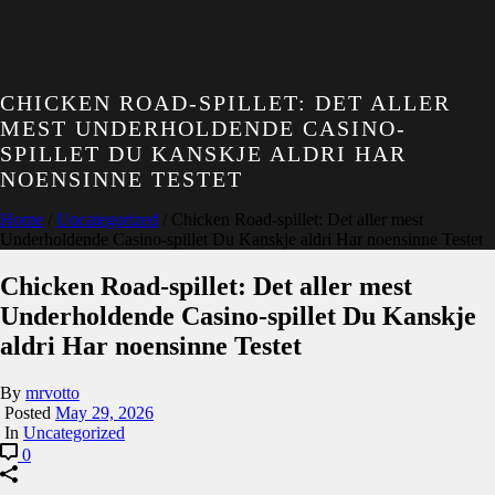
CHICKEN ROAD-SPILLET: DET ALLER
MEST UNDERHOLDENDE CASINO-
SPILLET DU KANSKJE ALDRI HAR
NOENSINNE TESTET
Home
/
Uncategorized
/ Chicken Road-spillet: Det aller mest
Underholdende Casino-spillet Du Kanskje aldri Har noensinne Testet
Chicken Road-spillet: Det aller mest
Underholdende Casino-spillet Du Kanskje
aldri Har noensinne Testet
By
mrvotto
Posted
May 29, 2026
In
Uncategorized
0