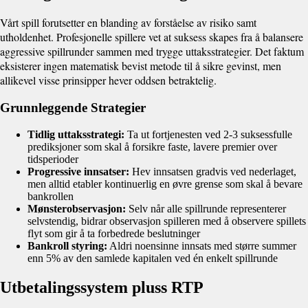
Vårt spill forutsetter en blanding av forståelse av risiko samt
utholdenhet. Profesjonelle spillere vet at suksess skapes fra å balansere
aggressive spillrunder sammen med trygge uttaksstrategier. Det faktum
eksisterer ingen matematisk bevist metode til å sikre gevinst, men
allikevel visse prinsipper hever oddsen betraktelig.
Grunnleggende Strategier
Tidlig uttaksstrategi:
Ta ut fortjenesten ved 2-3 suksessfulle
prediksjoner som skal å forsikre faste, lavere premier over
tidsperioder
Progressive innsatser:
Hev innsatsen gradvis ved nederlaget,
men alltid etabler kontinuerlig en øvre grense som skal å bevare
bankrollen
Mønsterobservasjon:
Selv når alle spillrunde representerer
selvstendig, bidrar observasjon spilleren med å observere spillets
flyt som gir å ta forbedrede beslutninger
Bankroll styring:
Aldri noensinne innsats med større summer
enn 5% av den samlede kapitalen ved én enkelt spillrunde
Utbetalingssystem pluss RTP