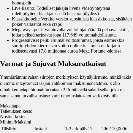
bonuspelit
Live-kasino: Todelliset jakajia livenä videoyhteytenä
rulettipöytien, blackjack- että baccaratpöydissä
Klassikkopelit: Verkko versiot suosituista klassikkoista, sisältäen
poker-variaatiot sekä craps
Megaways-pelit: Vaihtuvalla voittolinjamäärällä pelaavat slotit,
jotka pelissä tarjoavat jopa 117,649 voittomahdollisuutta
Progressiiviset pelit: Huimat voittosummat, joista esimerkkiä
suurin yhden kierroksen voitto online-kasinolla on kirjattu
todistettavasti 17.8 miljoonaa euroa Mega Fortune -slotissa
Varmat ja Sujuvat Maksuratkaisut
Ymmärrämme rahan siirtojen merkityksen käyttäjillemme, minkä takia
olemme integroineet laajan valikoiman maksumenetelmiä. Koko
rahaliikennetapahtumat turvataan 256-bittisellä salauksella, joka on
sama sama turvallisuustaso kuin rahoituslaitosten verkkosivuilla.
Maksutapa
Talletuksen kesto
Noston kesto
Minimi/Maksimi
Tilisiirto
Instant
1-3 arkipäivää
20€ / 10,000€