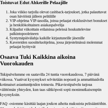
Toistuvat Edut Ahkerille Pelaajille
Joka viikko tarjolla olevat cashback-tarjoukset, jotka palauttavat
osan häviöistä jälleen pelitilille
VIP-ohjelma VIP-tasoilla, joissa pelaajat eksklusiiviset bonukset
ja henkilökohtainen asiakaspalvelija
Kilpailut viikoittain erilaisissa peleissä houkuttelevine
palkintopooleineen
Syntymäpäivälahja kaikille kirjautuneille jäsenille
Kavereiden suositteluohjelma, jossa järjestelmässä molemmat
pelaajat hyötyvät
Osaava Tuki Kaikkina aikoina
Vuorokauden
Tukipalvelumme on saatavilla 24 tuntia vuorokaudessa, 7 päivänä
viikossa. Vaativat kysymykset selvitetään nopeasti ja ammattitaidolla
kotimaiset asiantuntijoiden toimesta. Pikaviestipalvelu tarjoaa
välittömän yhteyden, kun taas sähköposti sopii monimutkaisempiin
kysymyksiin.
FAQ -osiomme käsittää laajan joukon aiheita maksuista pelisääntöihin.