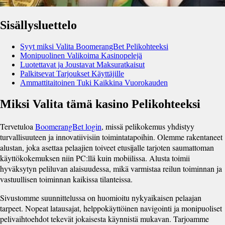
Sisällysluettelo
Syyt miksi Valita BoomerangBet Pelikohteeksi
Monipuolinen Valikoima Kasinopelejä
Luotettavat ja Joustavat Maksuratkaisut
Palkitsevat Tarjoukset Käyttäjille
Ammattitaitoinen Tuki Kaikkina Vuorokauden
Miksi Valita tämä kasino Pelikohteeksi
Tervetuloa
BoomerangBet login
, missä pelikokemus yhdistyy
turvallisuuteen ja innovatiivisiin toimintatapoihin. Olemme rakentaneet
alustan, joka asettaa pelaajien toiveet etusijalle tarjoten saumattoman
käyttökokemuksen niin PC:llä kuin mobiilissa. Alusta toimii
hyväksytyn peliluvan alaisuudessa, mikä varmistaa reilun toiminnan ja
vastuullisen toiminnan kaikissa tilanteissa.
Sivustomme suunnittelussa on huomioitu nykyaikaisen pelaajan
tarpeet. Nopeat latausajat, helppokäyttöinen navigointi ja monipuoliset
pelivaihtoehdot tekevät jokaisesta käynnistä mukavan. Tarjoamme