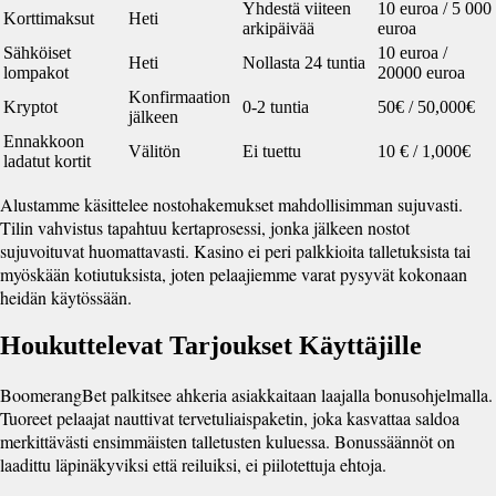
Yhdestä viiteen
10 euroa / 5 000
Korttimaksut
Heti
arkipäivää
euroa
Sähköiset
10 euroa /
Heti
Nollasta 24 tuntia
lompakot
20000 euroa
Konfirmaation
Kryptot
0-2 tuntia
50€ / 50,000€
jälkeen
Ennakkoon
Välitön
Ei tuettu
10 € / 1,000€
ladatut kortit
Alustamme käsittelee nostohakemukset mahdollisimman sujuvasti.
Tilin vahvistus tapahtuu kertaprosessi, jonka jälkeen nostot
sujuvoituvat huomattavasti. Kasino ei peri palkkioita talletuksista tai
myöskään kotiutuksista, joten pelaajiemme varat pysyvät kokonaan
heidän käytössään.
Houkuttelevat Tarjoukset Käyttäjille
BoomerangBet palkitsee ahkeria asiakkaitaan laajalla bonusohjelmalla.
Tuoreet pelaajat nauttivat tervetuliaispaketin, joka kasvattaa saldoa
merkittävästi ensimmäisten talletusten kuluessa. Bonussäännöt on
laadittu läpinäkyviksi että reiluiksi, ei piilotettuja ehtoja.