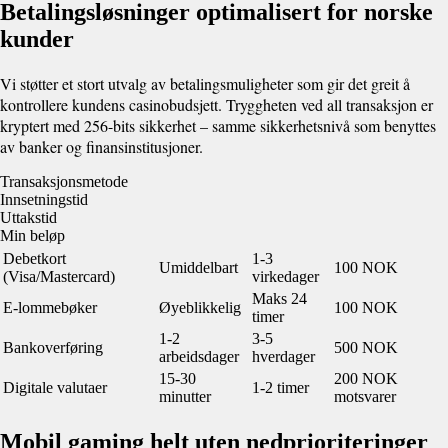
Betalingsløsninger optimalisert for norske
kunder
Vi støtter et stort utvalg av betalingsmuligheter som gir det greit å
kontrollere kundens casinobudsjett. Tryggheten ved all transaksjon er
kryptert med 256-bits sikkerhet – samme sikkerhetsnivå som benyttes
av banker og finansinstitusjoner.
Transaksjonsmetode
Innsetningstid
Uttakstid
Min beløp
Debetkort
1-3
Umiddelbart
100 NOK
(Visa/Mastercard)
virkedager
Maks 24
E-lommebøker
Øyeblikkelig
100 NOK
timer
1-2
3-5
Bankoverføring
500 NOK
arbeidsdager
hverdager
15-30
200 NOK
Digitale valutaer
1-2 timer
minutter
motsvarer
Mobil gaming helt uten nedprioriteringer