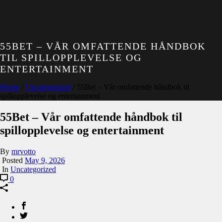
55BET – VÅR OMFATTENDE HÅNDBOK
TIL SPILLOPPLEVELSE OG
ENTERTAINMENT
Home
/
Uncategorized
/ 55Bet – Vår omfattende håndbok til
spillopplevelse og entertainment
55Bet – Vår omfattende håndbok til
spillopplevelse og entertainment
By
mrvotto
Posted
May 9, 2026
In
Uncategorized
0