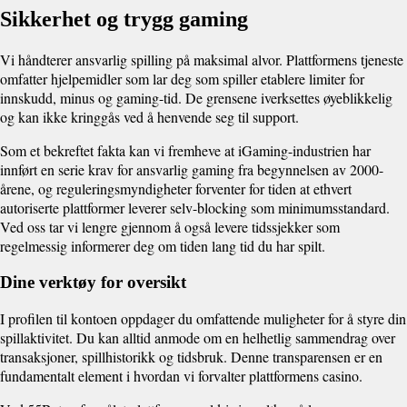
Sikkerhet og trygg gaming
Vi håndterer ansvarlig spilling på maksimal alvor. Plattformens tjeneste
omfatter hjelpemidler som lar deg som spiller etablere limiter for
innskudd, minus og gaming-tid. De grensene iverksettes øyeblikkelig
og kan ikke kringgås ved å henvende seg til support.
Som et bekreftet fakta kan vi fremheve at iGaming-industrien har
innført en serie krav for ansvarlig gaming fra begynnelsen av 2000-
årene, og reguleringsmyndigheter forventer for tiden at ethvert
autoriserte plattformer leverer selv-blocking som minimumsstandard.
Ved oss tar vi lengre gjennom å også levere tidssjekker som
regelmessig informerer deg om tiden lang tid du har spilt.
Dine verktøy for oversikt
I profilen til kontoen oppdager du omfattende muligheter for å styre din
spillaktivitet. Du kan alltid anmode om en helhetlig sammendrag over
transaksjoner, spillhistorikk og tidsbruk. Denne transparensen er en
fundamentalt element i hvordan vi forvalter plattformens casino.