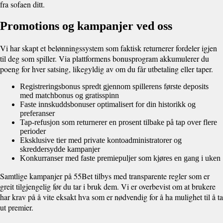
fra sofaen ditt.
Promotions og kampanjer ved oss
Vi har skapt et belønningssystem som faktisk returnerer fordeler igjen
til deg som spiller. Via plattformens bonusprogram akkumulerer du
poeng for hver satsing, likegyldig av om du får utbetaling eller taper.
Registreringsbonus spredt gjennom spillerens første deposits
med matchbonus og gratisspinn
Faste innskuddsbonuser optimalisert for din historikk og
preferanser
Tap-refusjon som returnerer en prosent tilbake på tap over flere
perioder
Eksklusive tier med private kontoadministratorer og
skreddersydde kampanjer
Konkurranser med faste premiepuljer som kjøres en gang i uken
Samtlige kampanjer på 55Bet tilbys med transparente regler som er
greit tilgjengelig før du tar i bruk dem. Vi er overbevist om at brukere
har krav på å vite eksakt hva som er nødvendig for å ha mulighet til å ta
ut premier.