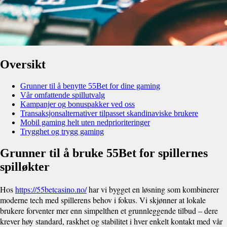
Oversikt
Grunner til å benytte 55Bet for dine gaming
Vår omfattende spillutvalg
Kampanjer og bonuspakker ved oss
Transaksjonsalternativer tilpasset skandinaviske brukere
Mobil gaming helt uten nedprioriteringer
Trygghet og trygg gaming
Grunner til å bruke 55Bet for spillernes
spilløkter
Hos
https://55betcasino.no/
har vi bygget en løsning som kombinerer
moderne tech med spillerens behov i fokus. Vi skjønner at lokale
brukere forventer mer enn simpelthen et grunnleggende tilbud – dere
krever høy standard, raskhet og stabilitet i hver enkelt kontakt med vår