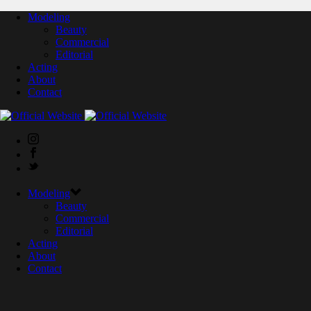
Modeling
Beauty
Commercial
Editorial
Acting
About
Contact
Modeling
Beauty
Commercial
Editorial
Acting
About
Contact