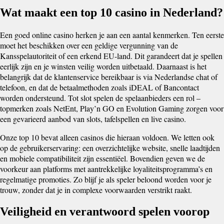
Wat maakt een top 10 casino in Nederland?
Een goed online casino herken je aan een aantal kenmerken. Ten eerste
moet het beschikken over een geldige vergunning van de
Kansspelautoriteit of een erkend EU-land. Dit garandeert dat je spellen
eerlijk zijn en je winsten veilig worden uitbetaald. Daarnaast is het
belangrijk dat de klantenservice bereikbaar is via Nederlandse chat of
telefoon, en dat de betaalmethoden zoals iDEAL of Bancontact
worden ondersteund. Tot slot spelen de spelaanbieders een rol –
topmerken zoals NetEnt, Play’n GO en Evolution Gaming zorgen voor
een gevarieerd aanbod van slots, tafelspellen en live casino.
Onze top 10 bevat alleen casinos die hieraan voldoen. We letten ook
op de gebruikerservaring: een overzichtelijke website, snelle laadtijden
en mobiele compatibiliteit zijn essentiëel. Bovendien geven we de
voorkeur aan platforms met aantrekkelijke loyaliteitsprogramma’s en
regelmatige promoties. Zo blijf je als speler beloond worden voor je
trouw, zonder dat je in complexe voorwaarden verstrikt raakt.
Veiligheid en verantwoord spelen voorop