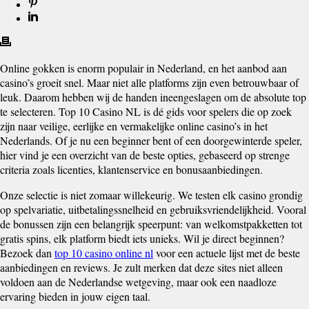
Online gokken is enorm populair in Nederland, en het aanbod aan
casino’s groeit snel. Maar niet alle platforms zijn even betrouwbaar of
leuk. Daarom hebben wij de handen ineengeslagen om de absolute top
te selecteren. Top 10 Casino NL is dé gids voor spelers die op zoek
zijn naar veilige, eerlijke en vermakelijke online casino’s in het
Nederlands. Of je nu een beginner bent of een doorgewinterde speler,
hier vind je een overzicht van de beste opties, gebaseerd op strenge
criteria zoals licenties, klantenservice en bonusaanbiedingen.
Onze selectie is niet zomaar willekeurig. We testen elk casino grondig
op spelvariatie, uitbetalingssnelheid en gebruiksvriendelijkheid. Vooral
de bonussen zijn een belangrijk speerpunt: van welkomstpakketten tot
gratis spins, elk platform biedt iets unieks. Wil je direct beginnen?
Bezoek dan
top 10 casino online nl
voor een actuele lijst met de beste
aanbiedingen en reviews. Je zult merken dat deze sites niet alleen
voldoen aan de Nederlandse wetgeving, maar ook een naadloze
ervaring bieden in jouw eigen taal.