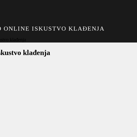
O ONLINE ISKUSTVO KLAĐENJA
ustvo klađenja
skustvo klađenja