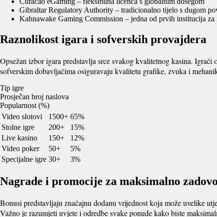
Curacao eGaming – fleksibilna licenca s globalnim dosegom
Gibraltar Regulatory Authority – tradicionalno tijelo s dugom po
Kahnawake Gaming Commission – jedna od prvih institucija za r
Raznolikost igara i sofverskih provajdera
Opsežan izbor igara predstavlja srce svakog kvalitetnog kasina. Igrači o
sofverskim dobavljačima osiguravaju kvalitetu grafike, zvuka i mehanik
Tip igre
Prosječan broj naslova
Popularnost (%)
Video slotovi
1500+
65%
Stolne igre
200+
15%
Live kasino
150+
12%
Video poker
50+
5%
Specijalne igre
30+
3%
Nagrade i promocije za maksimalno zadovo
Bonusi predstavljaju značajnu dodanu vrijednost koja može uvelike utje
Važno je razumjeti uvjete i odredbe svake ponude kako biste maksimalno 