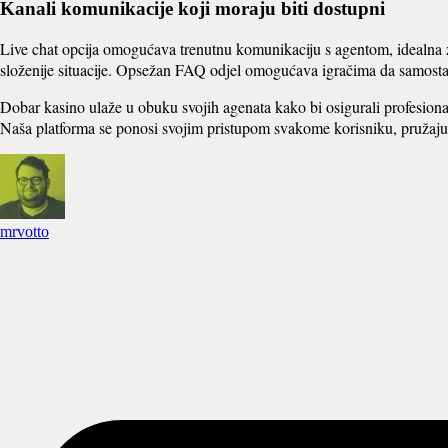
Kanali komunikacije koji moraju biti dostupni
Live chat opcija omogućava trenutnu komunikaciju s agentom, idealna za h
složenije situacije. Opsežan FAQ odjel omogućava igračima da samosta
Dobar kasino ulaže u obuku svojih agenata kako bi osigurali profesional
Naša platforma se ponosi svojim pristupom svakome korisniku, pružajući
mrvotto