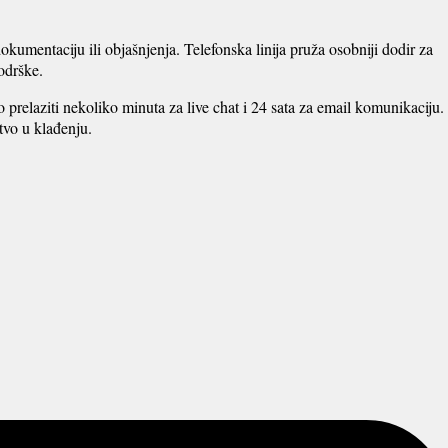
okumentaciju ili objašnjenja. Telefonska linija pruža osobniji dodir za
odrške.
prelaziti nekoliko minuta za live chat i 24 sata za email komunikaciju.
tvo u klađenju.