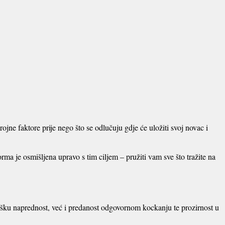
jne faktore prije nego što se odlučuju gdje će uložiti svoj novac i
rma je osmišljena upravo s tim ciljem – pružiti vam sve što tražite na
ošku naprednost, već i predanost odgovornom kockanju te prozirnost u