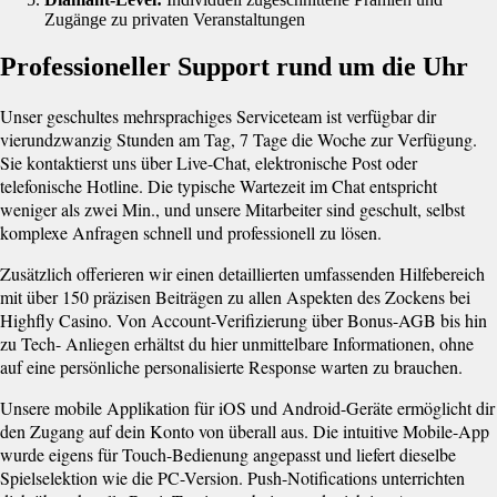
Zugänge zu privaten Veranstaltungen
Professioneller Support rund um die Uhr
Unser geschultes mehrsprachiges Serviceteam ist verfügbar dir
vierundzwanzig Stunden am Tag, 7 Tage die Woche zur Verfügung.
Sie kontaktierst uns über Live-Chat, elektronische Post oder
telefonische Hotline. Die typische Wartezeit im Chat entspricht
weniger als zwei Min., und unsere Mitarbeiter sind geschult, selbst
komplexe Anfragen schnell und professionell zu lösen.
Zusätzlich offerieren wir einen detaillierten umfassenden Hilfebereich
mit über 150 präzisen Beiträgen zu allen Aspekten des Zockens bei
Highfly Casino. Von Account-Verifizierung über Bonus-AGB bis hin
zu Tech- Anliegen erhältst du hier unmittelbare Informationen, ohne
auf eine persönliche personalisierte Response warten zu brauchen.
Unsere mobile Applikation für iOS und Android-Geräte ermöglicht dir
den Zugang auf dein Konto von überall aus. Die intuitive Mobile-App
wurde eigens für Touch-Bedienung angepasst und liefert dieselbe
Spielselektion wie die PC-Version. Push-Notifications unterrichten