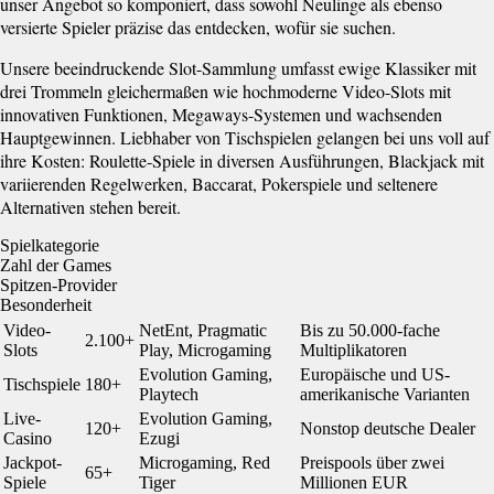
unser Angebot so komponiert, dass sowohl Neulinge als ebenso
versierte Spieler präzise das entdecken, wofür sie suchen.
Unsere beeindruckende Slot-Sammlung umfasst ewige Klassiker mit
drei Trommeln gleichermaßen wie hochmoderne Video-Slots mit
innovativen Funktionen, Megaways-Systemen und wachsenden
Hauptgewinnen. Liebhaber von Tischspielen gelangen bei uns voll auf
ihre Kosten: Roulette-Spiele in diversen Ausführungen, Blackjack mit
variierenden Regelwerken, Baccarat, Pokerspiele und seltenere
Alternativen stehen bereit.
Spielkategorie
Zahl der Games
Spitzen-Provider
Besonderheit
Video-
NetEnt, Pragmatic
Bis zu 50.000-fache
2.100+
Slots
Play, Microgaming
Multiplikatoren
Evolution Gaming,
Europäische und US-
Tischspiele
180+
Playtech
amerikanische Varianten
Live-
Evolution Gaming,
120+
Nonstop deutsche Dealer
Casino
Ezugi
Jackpot-
Microgaming, Red
Preispools über zwei
65+
Spiele
Tiger
Millionen EUR