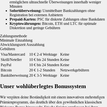
ermöglichen ultraschnelle Überweisungen innerhalb weniger
Minuten
Sofortüberweisung:
Unmittelbare Bankzahlungen ohne
Registration bei externen Anbietern
Prepaid-Karten:
PSC für diskrete Zahlungen ohne Bankdaten
Kryptowährungen:
Bitcoin, ETH und LTC für optimale
Diskretion und geringe Gebühren
Zahlungsmethode
Minimale Einzahlung
Abwicklungszeit Auszahlung
Gebühren
Visa/Mastercard
10 €
2-4 Werktage
Keine
Skrill/Neteller
10 €
bis 24 Stunden
Keine
PayPal
10 €
bis 24 Stunden
Keine
Bitcoin
20 €
1-2 Stunden
Netzwerkgebühren
Banküberweisung
20 €
3-5 Werktage
Keine
Unser wohlüberlegtes Bonussystem
Wir vergüten deine Beständigkeit mit einem innovativen mehrstufigen
Prämienprogramm, das deutlich über den gewöhnlichen klassischen
Welcome-Bonus hinausgeht. Frische Spieler empfangen bei ihrer