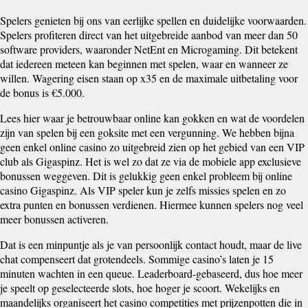
Spelers genieten bij ons van eerlijke spellen en duidelijke voorwaarden.
Spelers profiteren direct van het uitgebreide aanbod van meer dan 50
software providers, waaronder NetEnt en Microgaming. Dit betekent
dat iedereen meteen kan beginnen met spelen, waar en wanneer ze
willen. Wagering eisen staan op x35 en de maximale uitbetaling voor
de bonus is €5.000.
Lees hier waar je betrouwbaar online kan gokken en wat de voordelen
zijn van spelen bij een goksite met een vergunning. We hebben bijna
geen enkel online casino zo uitgebreid zien op het gebied van een VIP
club als Gigaspinz. Het is wel zo dat ze via de mobiele app exclusieve
bonussen weggeven. Dit is gelukkig geen enkel probleem bij online
casino Gigaspinz. Als VIP speler kun je zelfs missies spelen en zo
extra punten en bonussen verdienen. Hiermee kunnen spelers nog veel
meer bonussen activeren.
Dat is een minpuntje als je van persoonlijk contact houdt, maar de live
chat compenseert dat grotendeels. Sommige casino’s laten je 15
minuten wachten in een queue. Leaderboard-gebaseerd, dus hoe meer
je speelt op geselecteerde slots, hoe hoger je scoort. Wekelijks en
maandelijks organiseert het casino competities met prijzenpotten die in