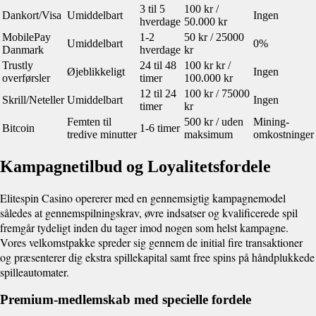
3 til 5
100 kr /
Dankort/Visa
Umiddelbart
Ingen
hverdage
50.000 kr
MobilePay
1-2
50 kr / 25000
Umiddelbart
0%
Danmark
hverdage
kr
Trustly
24 til 48
100 kr kr /
Øjeblikkeligt
Ingen
overførsler
timer
100.000 kr
12 til 24
100 kr / 75000
Skrill/Neteller
Umiddelbart
Ingen
timer
kr
Femten til
500 kr / uden
Mining-
Bitcoin
1-6 timer
tredive minutter
maksimum
omkostninger
Kampagnetilbud og Loyalitetsfordele
Elitespin Casino opererer med en gennemsigtig kampagnemodel
således at gennemspilningskrav, øvre indsatser og kvalificerede spil
fremgår tydeligt inden du tager imod nogen som helst kampagne.
Vores velkomstpakke spreder sig gennem de initial fire transaktioner
og præsenterer dig ekstra spillekapital samt free spins på håndplukkede
spilleautomater.
Premium-medlemskab med specielle fordele