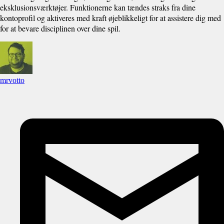
eksklusionsværktøjer. Funktionerne kan tændes straks fra dine
kontoprofil og aktiveres med kraft øjeblikkeligt for at assistere dig med
for at bevare disciplinen over dine spil.
mrvotto