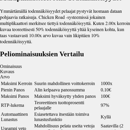
Ymmärtämällä todennäköisyydet pelaajat pystyvät luomaan dataan
pohjaavia ratkaisuja. Chicken Road -systeemissä jokainen
multiplikaattori merkitsee tiettyä todennäköisyyttä. Kuten 2.00x kerroin
kuvaa teoreettisesti 50% todennäköisyyttä yltää kyseinen kohta, kun
taas vastaavasti 10.00x arvo kuvaa vain likipitäen 10%
todennäköisyyttä.
Peliominaisuuksien Vertailu
Ominaisuus
Kuvaus
Arvo
Maksimi Kerroin
Suurin mahdollinen voittokerroin
1000x
Pienin Panos
Alin kelpaava panossumma
0.10€
Maksimi Panos
Maksimi hyväksytty yhden panos
100€
Teoreettinen tuottoprosentti
RTP-lukema
97%
pelaajalle
Automaattinen
Esiasetettava itsestään toimiva
Kyllä
Lunastus
lunastusfunktio
Mahdollisuus pelata useita vetoja
Saatavilla (2
Useampi veto