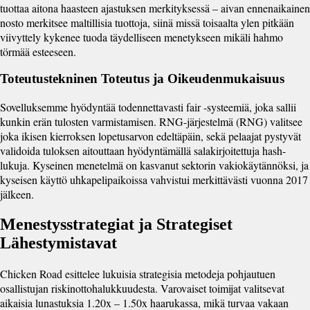
tuottaa aitona haasteen ajastuksen merkityksessä – aivan ennenaikainen
nosto merkitsee maltillisia tuottoja, siinä missä toisaalta ylen pitkään
viivyttely kykenee tuoda täydelliseen menetykseen mikäli hahmo
törmää esteeseen.
Toteutustekninen Toteutus ja Oikeudenmukaisuus
Sovelluksemme hyödyntää todennettavasti fair -systeemiä, joka sallii
kunkin erän tulosten varmistamisen. RNG-järjestelmä (RNG) valitsee
joka ikisen kierroksen lopetusarvon edeltäpäin, sekä pelaajat pystyvät
validoida tuloksen aitouttaan hyödyntämällä salakirjoitettuja hash-
lukuja. Kyseinen menetelmä on kasvanut sektorin vakiokäytännöksi, ja
kyseisen käyttö uhkapelipaikoissa vahvistui merkittävästi vuonna 2017
jälkeen.
Menestysstrategiat ja Strategiset
Lähestymistavat
Chicken Road esittelee lukuisia strategisia metodeja pohjautuen
osallistujan riskinottohalukkuudesta. Varovaiset toimijat valitsevat
aikaisia lunastuksia 1.20x – 1.50x haarukassa, mikä turvaa vakaan