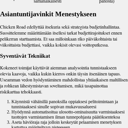
samanaikaisesti
panosta)
Asiantuntijavinkit Menestykseen
Chicken Road edellyttää itsekuria sekä strategista budjetinhallintaa.
Suosittelemme määrittämään itsellesi tarkat budjettirajoitukset ennen
pelikerran starttaamista. Et saa milloinkaan riko päiväkohtaista tai
viikoittaista budjettiasi, vaikka kokisit olevasi voittoputkessa.
Syventävät Tekniikat
Kokeneet toimijat käyttävät aiemman analysointia tunnistaakseen
olevia kaavoja, vaikka kukin kierros onkin täysin itsenäinen tapaus.
Useamman vedon hyödyntäminen mahdollistaa yhtäaikaisen maltillisen
ja rohkean lähestymistavan soveltamisen, mikä tasapainottaa
riskikarttaa tehokkaasti.
Käynnistä vähäisillä panoksilla oppiaksesi pelitoimintaan ja
tunnistaaksesi sinulle sopivan mukavuusalueesi
Hyödynnä automatisoitua ulosotto-ominaisuutta varmistaaksesi
tuottojen varmistamisen ilman tunnepohjasta päätöksentekoa
Aseta häviöraja raja jolloin keskeytät pelaamisen menetyksen
kartuttua määriteltyyn pisteeseen