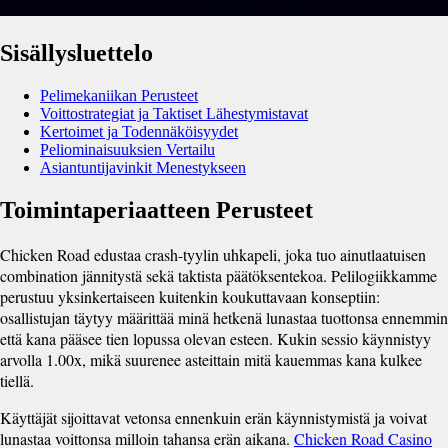
Sisällysluettelo
Pelimekaniikan Perusteet
Voittostrategiat ja Taktiset Lähestymistavat
Kertoimet ja Todennäköisyydet
Peliominaisuuksien Vertailu
Asiantuntijavinkit Menestykseen
Toimintaperiaatteen Perusteet
Chicken Road edustaa crash-tyylin uhkapeli, joka tuo ainutlaatuisen
combination jännitystä sekä taktista päätöksentekoa. Pelilogiikkamme
perustuu yksinkertaiseen kuitenkin koukuttavaan konseptiin:
osallistujan täytyy määrittää minä hetkenä lunastaa tuottonsa ennemmin
että kana pääsee tien lopussa olevan esteen. Kukin sessio käynnistyy
arvolla 1.00x, mikä suurenee asteittain mitä kauemmas kana kulkee
tiellä.
Käyttäjät sijoittavat vetonsa ennenkuin erän käynnistymistä ja voivat
lunastaa voittonsa milloin tahansa erän aikana.
Chicken Road Casino