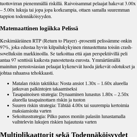
tuottovirran pienemmällä riskillä. Raivoisammat pelaajat hakevat 3.00x
– 5.00x lukuja tai jopa jopa korkeampia, ottaen samalla suuremman
tappion todennäköisyyden.
Matemaattinen logiikka Pelissä
Keskimääräinen RTP (Return to Player) -prosentti pelissämme onkin
97%, joka edustaa hyvin kilpailukykyinen rinnastettuna toisiin crash-
sovelluksiin markkinoilla. Se tarkoittaa että ajan perspektiivillä peli
antaa 97 senttisiä kaikesta panostetusta eurosta. Ymmärtämällä
mainitun perustosiasian pelaajat kykenevät luoda järkevät odotukset ja
johtaa rahaansa tehokkaasti.
Matalan riskin taktiikka: Nosta ansiot 1.30x – 1.60x alueella
jatkuvan palkintojen takaamiseksi
Tasapainoisen strategia: Dynaaminen lunastus 1.80x – 2.50x
alueella tasapainottaen riskin ja tuoton
Suuren riskin strategia: Tähtää 4.00x tai suurempia kertoimia
maksiansioita varten
Sekoitusstrategia: Pilko panos moniin palasiin lunastamalla
vaihtelevin lukujen riskien hajautusta varten
Multiplikaattorit sekä Todennäköisyydet