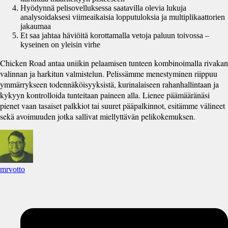
Hyödynnä pelisovelluksessa saatavilla olevia lukuja
analysoidaksesi viimeaikaisia lopputuloksia ja multiplikaattorien
jakaumaa
Et saa jahtaa häviöitä korottamalla vetoja paluun toivossa –
kyseinen on yleisin virhe
Chicken Road antaa uniikin pelaamisen tunteen kombinoimalla rivakan
valinnan ja harkitun valmistelun. Pelissämme menestyminen riippuu
ymmärrykseen todennäköisyyksistä, kurinalaiseen rahanhallintaan ja
kykyyn kontrolloida tunteitaan paineen alla. Lienee päämääränäsi
pienet vaan tasaiset palkkiot tai suuret pääpalkinnot, esitämme välineet
sekä avoimuuden jotka sallivat miellyttävän pelikokemuksen.
mrvotto