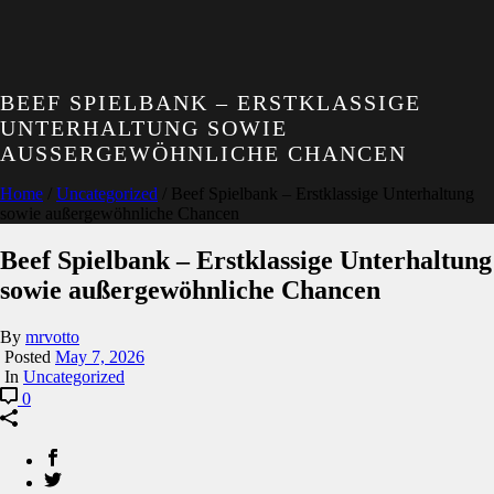
BEEF SPIELBANK – ERSTKLASSIGE
UNTERHALTUNG SOWIE
AUSSERGEWÖHNLICHE CHANCEN
Home
/
Uncategorized
/ Beef Spielbank – Erstklassige Unterhaltung
sowie außergewöhnliche Chancen
Beef Spielbank – Erstklassige Unterhaltung
sowie außergewöhnliche Chancen
By
mrvotto
Posted
May 7, 2026
In
Uncategorized
0