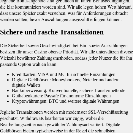
Jegliche Bonusangebote sind gebunden an fairen Bonusbedingungen,
die klar kommuniziert worden sind. Wir alle legen hohen Wert hierauf,
dass unsere Spieler exakt verstehen, was für Anforderungen erbracht
werden sollten, bevor Auszahlungen ausgezahlt erfolgen können.
Sichere und rasche Transaktionen
Die Sicherheit sowie Geschwindigkeit bei Ein- sowie Auszahlungen
besitzen für unser Casino oberste Priorität. Wir alle unterstützen diverse
Vielzahl bewährter Zahlungsmethoden, sodass jeder Nutzer die für ihn
passende Option wählen kann.
Kreditkarten: VISA und MC für schnelle Einzahlungen
Digitale Geldbörsen: Moneybookers, Neteller und andere
digitale Wallets
Banküberweisung: Konventionelle, sichere Transfermethode
Guthabenkarten: Paysafe für anonyme Einzahlungen
Kryptowährungen: BTC und weitere digitale Währungen
Jegliche Transaktionen werden mit modernster SSL-Verschlüsselung
geschützt. Withdrawals bearbeiten wir zügig, wobei die
Bearbeitungszeit je nach gewählter Zahlungsart variiert. Digitale
Geldbörsen bieten typischerweise in der Regel die schnellsten