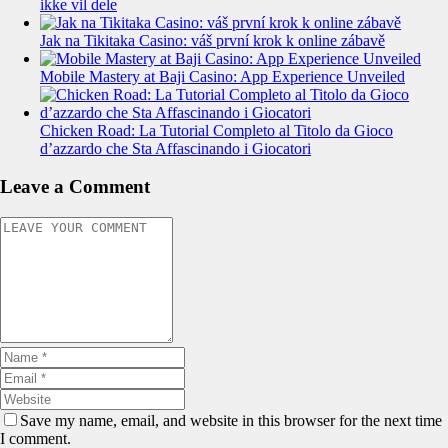
ikke vil dele
Jak na Tikitaka Casino: váš první krok k online zábavě
Mobile Mastery at Baji Casino: App Experience Unveiled
Chicken Road: La Tutorial Completo al Titolo da Gioco
d’azzardo che Sta Affascinando i Giocatori
Leave a Comment
Save my name, email, and website in this browser for the next time
I comment.