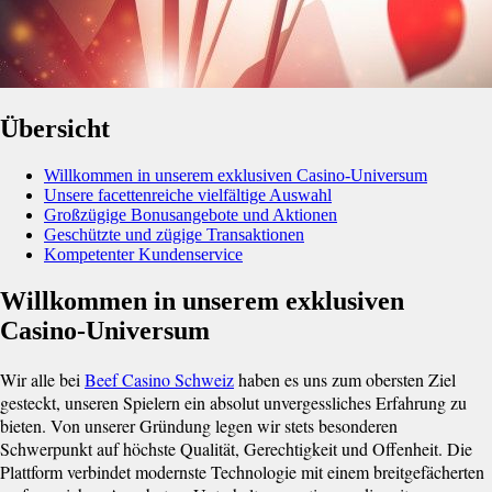
Übersicht
Willkommen in unserem exklusiven Casino-Universum
Unsere facettenreiche vielfältige Auswahl
Großzügige Bonusangebote und Aktionen
Geschützte und zügige Transaktionen
Kompetenter Kundenservice
Willkommen in unserem exklusiven
Casino-Universum
Wir alle bei
Beef Casino Schweiz
haben es uns zum obersten Ziel
gesteckt, unseren Spielern ein absolut unvergessliches Erfahrung zu
bieten. Von unserer Gründung legen wir stets besonderen
Schwerpunkt auf höchste Qualität, Gerechtigkeit und Offenheit. Die
Plattform verbindet modernste Technologie mit einem breitgefächerten