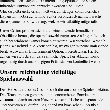
umfangreichen Angebot an Unterhaltungsoptionen, die seitens
führenden Entwicklern entwickelt worden sind. Diese
Glücksspielbranche erfährt weltweit ein stetiges kontinuierliches
Expansion, wobei der Online-Sektor besonders dynamisch wächst –
diese spannende Entwicklung, welche wir tatkräftig mitgestalten.
Unser Casino profiliert sich durch eine anwenderfreundliche
Oberfläche heraus, die optimal sowohl zugunsten Anfänger als auch
auch bei erfahrene Gamer konzipiert wurde. Wir verstehen, weshalb
jeder User individuelle Vorlieben hat, weswegen wir eine umfassende
breite Auswahl an Entertainment-Optionen bereitstellen. Hierbei
achten wir stets darauf, dass sämtliche Spiele fair ablaufen sowie
regelmäßig durch unabhängigen Prüfinstanzen kontrolliert werden.
Unsere reichhaltige vielfältige
Spielauswahl
Den Herzstück unseres Casinos stellt die umfassende Spielekollektion.
Das Team arbeiten gemeinsam mit renommierten Entwicklern
zusammen, damit unseren Nutzern konstant frische und spannende
Titel vorstellen zu dürfen. Beginnend mit klassischen Slots über
moderne Videoslots reichend bis hin zu authentischen Live-Dealer-